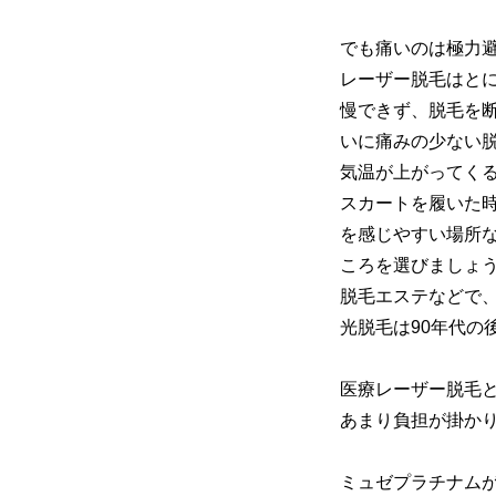
でも痛いのは極力
レーザー脱毛はと
慢できず、脱毛を
いに痛みの少ない
気温が上がってく
スカートを履いた
を感じやすい場所
ころを選びましょ
脱毛エステなどで
光脱毛は90年代の
医療レーザー脱毛
あまり負担が掛か
ミュゼプラチナム