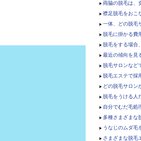
両脇の脱毛は、
襟足脱毛をおこ
一体、どの脱毛
脱毛に掛かる費
脱毛をする場合
最近の傾向を見
脱毛サロンなど
脱毛エステで採
どの脱毛サロン
脱毛をうける人
自分でむだ毛処
多種さまざまな
うなじのムダ毛
さまざまな脱毛