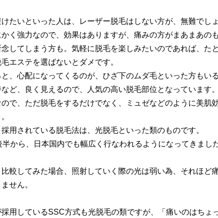
避けたいといった人は、レーザー脱毛はしない方が、無難でし
にかく強力なので、効果はありますが、痛みの方がまあまあの
断念してしまう方も。気軽に脱毛を楽しみたいのであれば、た
脱毛エステを選ばないとダメです。
ると、心配になってくるのが、ひざ下のムダ毛といった方もい
時など、良く見えるので、人気の高い脱毛部位となっています
なので、ただ脱毛をするだけでなく、ミュゼなどのように美肌
う。
、採用されている脱毛法は、光脱毛といった類のものです。
後半から、日本国内でも幅広く行なわれるようになってきまし
と比較してみた場合、照射していく際の光は弱い為、それほど
りません。
が採用しているSSC方式も光脱毛の類ですが、「痛いのはちょ