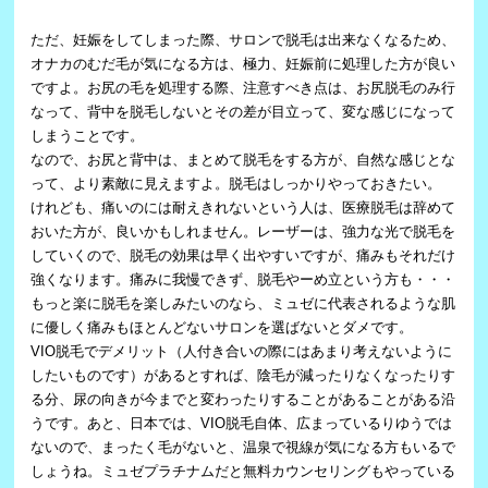
ただ、妊娠をしてしまった際、サロンで脱毛は出来なくなるため、
オナカのむだ毛が気になる方は、極力、妊娠前に処理した方が良い
ですよ。お尻の毛を処理する際、注意すべき点は、お尻脱毛のみ行
なって、背中を脱毛しないとその差が目立って、変な感じになって
しまうことです。
なので、お尻と背中は、まとめて脱毛をする方が、自然な感じとな
って、より素敵に見えますよ。脱毛はしっかりやっておきたい。
けれども、痛いのには耐えきれないという人は、医療脱毛は辞めて
おいた方が、良いかもしれません。レーザーは、強力な光で脱毛を
していくので、脱毛の効果は早く出やすいですが、痛みもそれだけ
強くなります。痛みに我慢できず、脱毛やーめ立という方も・・・
もっと楽に脱毛を楽しみたいのなら、ミュゼに代表されるような肌
に優しく痛みもほとんどないサロンを選ばないとダメです。
VIO脱毛でデメリット（人付き合いの際にはあまり考えないように
したいものです）があるとすれば、陰毛が減ったりなくなったりす
る分、尿の向きが今までと変わったりすることがあることがある沿
うです。あと、日本では、VIO脱毛自体、広まっているりゆうでは
ないので、まったく毛がないと、温泉で視線が気になる方もいるで
しょうね。ミュゼプラチナムだと無料カウンセリングもやっている